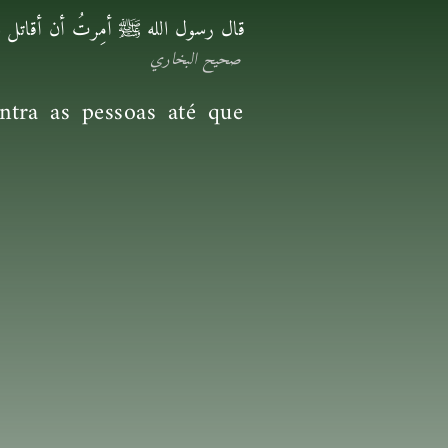
قال رسول الله ﷺ أمِرتُ أن أقاتل الن
صحيح البخاري
ntra as pessoas até que