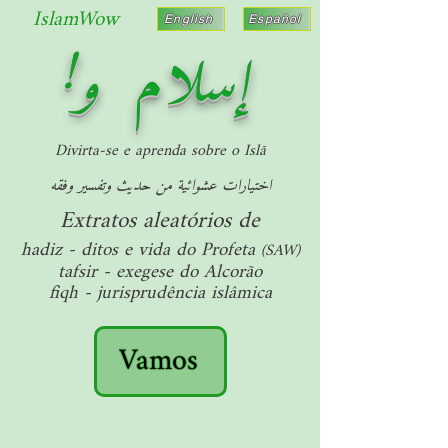
IslamWow
English
Español
!
إسلام
و
Divirta-se e aprenda sobre o Islã
اختيارات عشوائية من حديث وتفسير وفقه
Extratos aleatórios de
hadiz - ditos e vida do Profeta
(SAW)
tafsir - exegese do Alcorão
fiqh - jurisprudência islâmica
Vamos