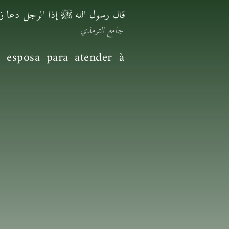
قال رسول الله ﷺ إذا الرجل دعا زوج
جامع الترمذي
esposa para atender à