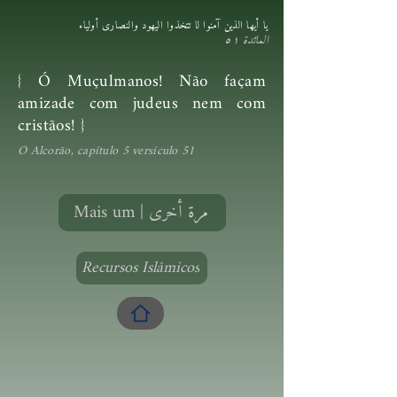
يا أيها الذين آمنوا لا تتخذوا اليهود والنصارى أولياء
المائدة ٥١
{ Ó Muçulmanos! Não façam
amizade com judeus nem com
cristãos! }
O Alcorão, capítulo 5 versículo 51
Mais um | مرة أخرى
Recursos Islâmicos