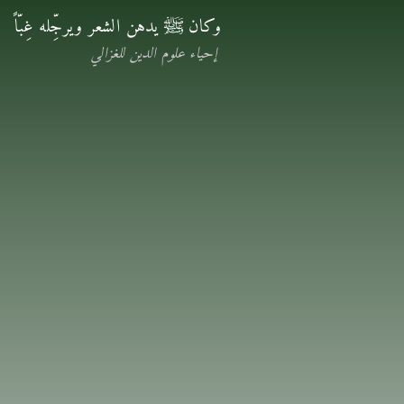
وكان ﷺ يدهن الشعر ويرجِّله غِبّاً
إحياء علوم الدين للغزالي