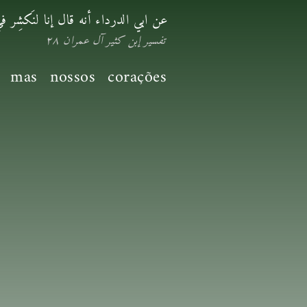
عن ابي الدرداء أنه قال إنا لنَكشِر ف
تفسير إبن كثير آل عمران ٢٨
, mas nossos corações