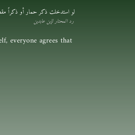
لو استدخلت ذكر حمار أو ذكراً مقط
رد المحتار لإبن عابدين
lf, everyone agrees that