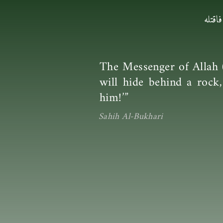
اقتله
The Messenger of Allah (
will hide behind a rock,
him!’”
Sahih Al-Bukhari