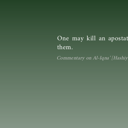
One may kill an apostat
them.
Commentary on Al-Iqna’ [Hashiya