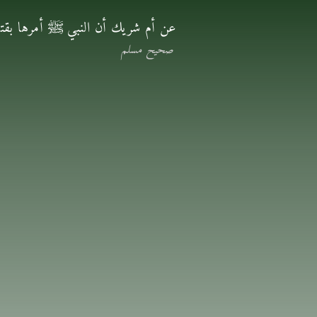
عن أم شريك أن النبي ﷺ أمرها بقتل
صحيح مسلم