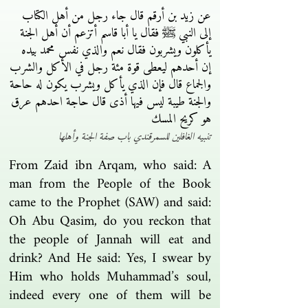
عن زيد بن أرقم قال جاء رجل من أهل الكتاب
إلى النبي ﷺ فقال يا أبا قاسم أتزعم أن أهل الجنة
يأكلون ويشربون فقال نعم والذي نفس محمد بيده
إن أحدهم ليعطى قوة مئة رجل في الأكل والشرب
والجماع قال فإن الذي يأكل ويشرب يكون له حاحة
والجنة طيبة ليس فيها أذى قال حاجة احدهم عرق
هو كريح المسك
تنبيه الغافلين للسمرقندي باب صفة الجنة وأهلها
From Zaid ibn Arqam, who said: A
man from the People of the Book
came to the Prophet (SAW) and said:
Oh Abu Qasim, do you reckon that
the people of Jannah will eat and
drink? And He said: Yes, I swear by
Him who holds Muhammad’s soul,
indeed every one of them will be