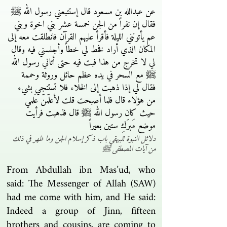
عن عبدالله بن مسعود قال إستتبعني رسول الله ﷺ
فقال إن نفراً من الجن خمسة عشر بني اخوة وبني
عم يأتونني الليلة فأقرأ عليهم القرآن فانطلقت معه إلى
المكان الذي أراد فخط لي خطاً وأجلسني فيه وقال
لي لا تخرج من هذا فبت فيه حتى أتاني رسول الله
ﷺ مع السحر في يده عظم حائل وروثة وحممة
فقال لي إذا ذهبت إلى الخلاء فلا تستنجي بشيء
من هؤلاء قال فلما أصبحت قلت لأعلّمنّ عَلمي
حيث كان رسول الله ﷺ قال فذهبت فرأيت
موضع مَبرَكِ ستين بعيراً
دلائل النبوة للبيهقي باب ذكر إسلام الجن وما ظهر في ذلك
من آيات المصطفى ﷺ
From Abdullah ibn Mas’ud, who
said: The Messenger of Allah (SAW)
had me come with him, and He said:
Indeed a group of Jinn, fifteen
brothers and cousins, are coming to