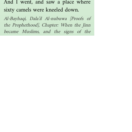
And I went, and saw a place where
sixty camels were kneeled down.
Al-Bayhaqi, Dala’il Al-nubuwa [Proofs of
the Prophethood], Chapter: When the Jinn
became Muslims, and the signs of the
Chosen One (SAW) that appeared then
Another one | مرة أخرى
Islamic resources | موارد إسلامية
Search the library | البحث في المكتبة