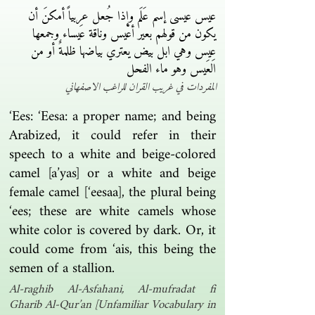
عيس عيسى إسم عَلَم وإذا جُعل عربياً أمكنَ أن
يكون من قولهم بعير أعْيس وناقة عَيساء وجمعها
عِيس وهي ابل بيض يعتري بياضها ظلمةٌ أو من
العَيس وهو ماء الفحل
المفردات في غريب القران للراغب الاصفهاني
‘Ees: ‘Eesa: a proper name; and being
Arabized, it could refer in their
speech to a white and beige-colored
camel [a’yas] or a white and beige
female camel [‘eesaa], the plural being
‘ees; these are white camels whose
white color is covered by dark. Or, it
could come from ‘ais, this being the
semen of a stallion.
Al-raghib Al-Asfahani, Al-mufradat fi
Gharib Al-Qur’an [Unfamiliar Vocabulary in