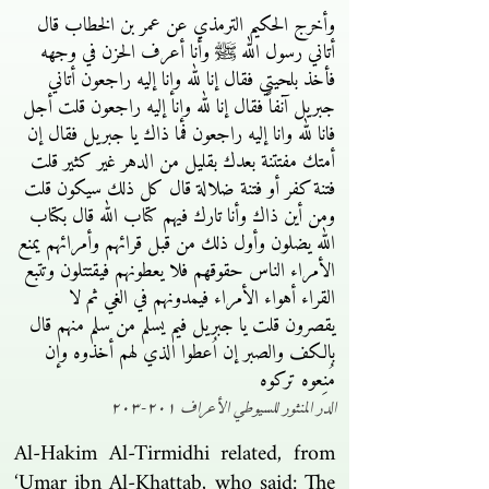
وأخرج الحكيم الترمذي عن عمر بن الخطاب قال
أتاني رسول الله ﷺ وأنا أعرف الحزن في وجهه
فأخذ بلحيتي فقال إنا لله وإنا إليه راجعون أتاني
جبريل آنفاً فقال إنا لله وإنا إليه راجعون قلت أجل
فانا لله وانا إليه راجعون فما ذاك يا جبريل فقال إن
أمتك مفتتنة بعدك بقليل من الدهر غير كثير قلت
فتنة كفر أو فتنة ضلالة قال كل ذلك سيكون قلت
ومن أين ذاك وأنا تارك فيهم كتاب الله قال بكتاب
الله يضلون وأول ذلك من قبل قرائهم وأمرائهم يمنع
الأمراء الناس حقوقهم فلا يعطونهم فيقتتلون وتتبع
القراء أهواء الأمراء فيمدونهم في الغي ثم لا
يقصرون قلت يا جبريل فيم يسلم من سلم منهم قال
بالكف والصبر إن اُعطوا الذي لهم أخذوه وإن
مُنِعوه تركوه
الدر المنثور للسيوطي الأعراف ٢٠١-٢٠٣
Al-Hakim Al-Tirmidhi related, from
‘Umar ibn Al-Khattab, who said: The