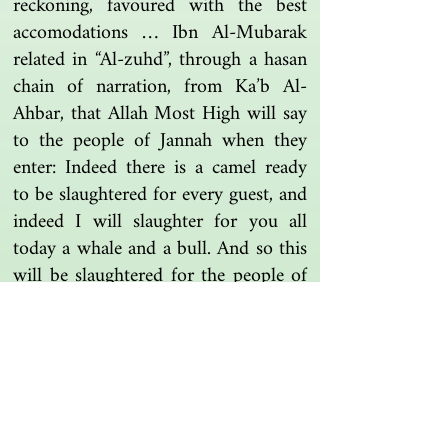
reckoning, favoured with the best
accomodations … Ibn Al-Mubarak
related in “Al-zuhd”, through a hasan
chain of narration, from Ka’b Al-
Ahbar, that Allah Most High will say
to the people of Jannah when they
enter: Indeed there is a camel ready
to be slaughtered for every guest, and
indeed I will slaughter for you all
today a whale and a bull. And so this
will be slaughtered for the people of
Jannah.
Ibn Hajar Al-Asqalani, Fath Al-Bari, The
book of tenderness
Another one | مرة أخرى