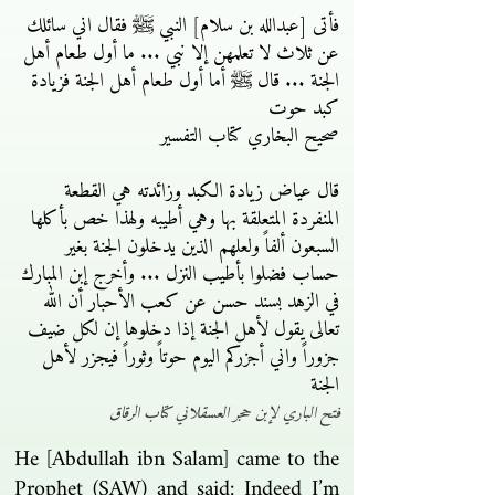
فأتى [عبدالله بن سلام] النبي ﷺ فقال اني سائلك
عن ثلاث لا تعلمهن إلا نبي ... ما أول طعام أهل
الجنة ... قال ﷺ أما أول طعام أهل الجنة فزيادة
كبد حوت
صحيح البخاري كتاب التفسير
قال عياض زيادة الكبد وزائدته هي القطعة
المنفردة المتعلقة بها وهي أطيبه ولهذا خص بأكلها
السبعون ألفاً ولعلهم الذين يدخلون الجنة بغير
حساب فضلوا بأطيب النزل ... وأخرج إبن المبارك
في الزهد بسند حسن عن كعب الأحبار أن الله
تعالى يقول لأهل الجنة إذا دخلوها إن لكل ضيف
جزوراً واني أجزركم اليوم حوتاً وثوراً فيجزر لأهل
الجنة
فتح الباري لإبن حجر العسقلاني كتاب الرقاق
He [Abdullah ibn Salam] came to the
Prophet (SAW) and said: Indeed I’m