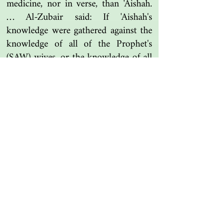
medicine, nor in verse, than 'Aishah.
… Al-Zubair said: If 'Aishah's
knowledge were gathered against the
knowledge of all of the Prophet's
(SAW) wives, or the knowledge of all
women, 'Aishah's knowledge would
be superior …
Khalifa ibn Khayyat said: It is said
that she passed away in year fifty-
eight, on a Tuesday night, seventeen
nights into Ramadan. She gave the
order that she be buried at night, and
so she was buried after witr prayer in
the Baqi' cemetery. And Abu Huraira
prayed over her.
Ibn ‘Abd Al-barr, Al-isti’ab fi Ma’rifa Al-
ashab [Full Understanding in Knowledge of