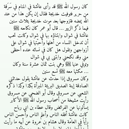
كان رسول الله ﷺ قد رأى عائشة في المنام في سَرَقة
من حرير فتوفيت خديجة فقال إن يكن هذا من عند
الله يمضِه فتزوجها بعد موت خديجة بثلاث سنين
فيما ذكر الزبير … قال أبو عمر كان نكاحه ﷺ
عائشة في شوال وابتناؤه بها في شوال وكانت تحب
أن تدخل النساء من أهلها وأحبّتها في شوال على
أزواجهن وتقول هل كان في نسائه عنده أحظى
مني وقد نكحني وابتنى بي في شوال
وتوفي عنها ﷺ وهي بنت ثمان عشرة سنة وكان
مكثها معه ﷺ تسع سنين …
وكان مسروق إذا حدث عن عائشة يقول حدثتني
الصادقة إبنة الصديق البريئة المبرأة بكذا وكذا ذكره
الشعبي عن مسروق وقال أبو الضحي عن مسروق
رأيت مشيخة من أصحاب رسول الله ﷺ الأكابر
يسألونها عن الفرائض وقال عطاء بن ابي رباح
كانت عائشة أفقه الناس وأعلم الناس وأحسن الناس
رأياً في العامّة وقال هشام بن عروة عن أبيه ما رأيت