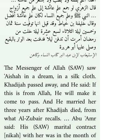
أحداً أعلم بفقه ولا بطب ولا بشعر من عائشة …
قال الزهري لو جمع علم عائشة إلى علم جميع أزواج
النبي ﷺ وعلم جميع النساء لكان علم عائشة أفضل …
وقال خليفة بن خياط وقد قيل انها توفيت سنة ثمان
وخمسين ليلة الثلاثاء لسبع عشرة ليلة خلت من
رمضان أمرت أن تدفن ليلاً فدفنت بعد الوتر بالبقيع
وصلى عليها أبو هريرة
الإستيعاب لإبن عبد البر كتاب النساء وكناهن
The Messenger of Allah (SAW) saw
'Aishah in a dream, in a silk cloth.
Khadijah passed away, and He said: If
this is from Allah, He will make it
come to pass. And He married her
three years after Khadijah died, from
what Al-Zubair recalls. … Abu 'Amr
said: His (SAW) marital contract
[nikah] with her was in the month of