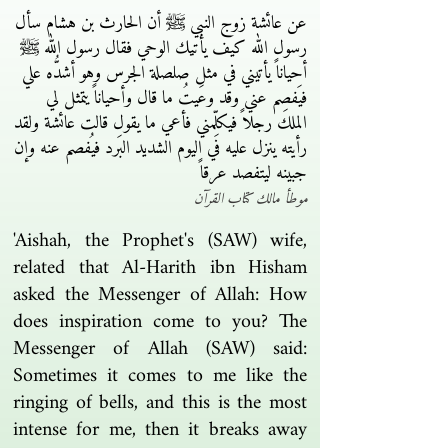
عن عائشة زوج النبي ﷺ أن الحارث بن هشام سأل
رسول الله كيف يأتيك الوحي فقال رسول الله ﷺ
أحياناً يأتيني في مثل صلصلة الجرس وهو أشدُّه علي
فيَفصِم عني وقد وعَيتُ ما قال وأحياناً يتمثل لي
الملك رجلاً فيكلِّمني فأعي ما يقول قالت عائشة ولقد
رأيته ينزل عليه في اليوم الشديد البَرد فيُفصم عنه وإن
جبينه ليتفصد عرقاً
موطأ مالك كتاب القرآن
'Aishah, the Prophet's (SAW) wife,
related that Al-Harith ibn Hisham
asked the Messenger of Allah: How
does inspiration come to you? The
Messenger of Allah (SAW) said:
Sometimes it comes to me like the
ringing of bells, and this is the most
intense for me, then it breaks away