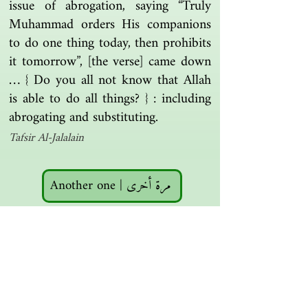
issue of abrogation, saying “Truly
Muhammad orders His companions
to do one thing today, then prohibits
it tomorrow”, [the verse] came down
… { Do you all not know that Allah
is able to do all things? } : including
abrogating and substituting.
Tafsir Al-Jalalain
Another one | مرة أخرى
Islamic resources | موارد إسلامية
Search the library | البحث في المكتبة