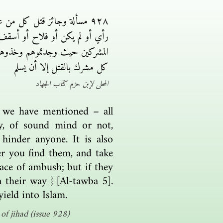
٩٢٨ مسألة وجائز قتل كل من 
رأي أو لم يكن أو فلاح أو أسقف أ
المشركين حيث وجدتموهم وخذوهم وا
كل مشرك بالقتل إلا أن يسلم
المحلى لإبن حزم كتاب الجهاد
e we have mentioned – all
ly, of sound mind or not,
hinder anyone. It is also
er you find them, and take
lace of ambush; but if they
 their way } [Al-tawba 5].
ield into Islam.
f jihad (issue 928)