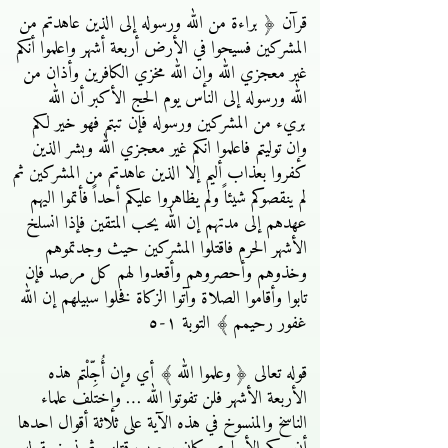
قرآن ﴿ براءة من الله ورسوله إلى الذين عاهدتم من
المشركين فسيحوا في الأرض أربعة أشهر واعلموا أنكم
غير معجزي الله وإن الله مخزي الكافرين وأذان من
الله ورسوله إلى الناس يوم الحج الأكبر أن الله
بريء من المشركين ورسوله فإن تبتم فهو خير لكم
وإن توليتم فاعلموا انكم غير معجزي الله وبشر الذين
كفروا بعذاب أليم إلا الذين عاهدتم من المشركين ثم
لم ينقصوكم شيئاً ولم يظاهروا عليكم أحداً فأتموا اليهم
عهدهم إلى مدتهم إن الله يحب المتقين فإذا انسلخ
الأشهر الحرم فاقتلوا المشركين حيث وجدتموهم
وخذوهم وأحصروهم وأقعدوا لهم كل مرصد فإن
تابوا وأقاموا الصلاة وآتوا الزكاة فخلوا سبيلهم إن الله
غفور رحيمم ﴾ التوبة ١-٥
قوله تعالى ﴿ وعلموا الله ﴾ أي وإن أُجِّلْتم هذه
الأربعة الأشهر فلن تفوتوا الله … وإختلف علماء
الناسخ والمنسوخ في هذه الآية على ثلاثة أقوال احدها