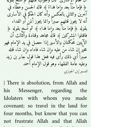
أن حكم الأسارى كان وجوب قتلهم ثم نسخ بقوله
﴿ فإما منّاً بعد وإما فداءً ﴾ قاله الحسن وعطاء في
آخرين والثاني بالعكس وأنه كان الحكم في الأسارى
أنه لا يجوز قتلهم صبراً وانما يجوز ألمن أو الفداء
بقوله ﴿ فإما مناً بعد وإما فداء ﴾ ثم نُسخ بقوله ﴿
فاقتلوا المشركين ﴾ قاله مجاهد وقتادة والثالث أن
الآيتين مُحكمتان والأسير إذا حصل في يد الإمام فهو
مخيَّر إن شاء منّ عليه وإن شاء فاداه وإن شاء قتله
صبراً أي ذلك رأى فيه فعل هذا قول جابر بن زيد
وعليه عامة الفقهاء وهو قول الإمام أحمد
تفسير إبن الجوزي
{ There is absolution, from Allah and
his Messenger, regarding the
Idolaters with whom you made
covenant; so travel in the land for
four months, but know that you can
not frustrate Allah and that Allah