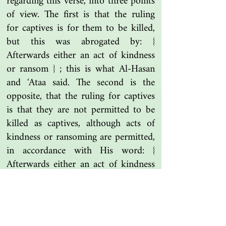
regarding this verse, into three points
of view. The first is that the ruling
for captives is for them to be killed,
but this was abrogated by: {
Afterwards either an act of kindness
or ransom } ; this is what Al-Hasan
and ‘Ataa said. The second is the
opposite, that the ruling for captives
is that they are not permitted to be
killed as captives, although acts of
kindness or ransoming are permitted,
in accordance with His word: {
Afterwards either an act of kindness
or ransom } [Muhammad 4] ; then
this was abrogated by His word: {
And kill the idolaters } ; this is what
Mujahid and Qatada said. The third