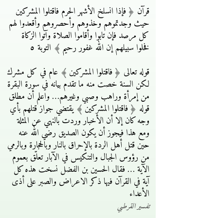
قرآن ﴿ فإذا انسلخ الأشهر الحرم فاقتلوا المشركين
حيث وجدتموهم وخذوهم وأحصروهم وأقعدوا لهم
كل مرصد فإن تابوا وأقاموا الصلاة وآتوا الزكاة
فخلوا سبيلهم إن الله غفور رحيم ﴾ التوبة ٥
قوله تعالى ﴿ فاقتلوا المشركين ﴾ عام في كل مشرك
لكن السنة خصت منه ما تقدم بيانه في سورة البقرة
من إمرأة وراهب وصبي وغيرهم… واعلم أن مطلق
قوله ﴿ فاقتلوا المشركين ﴾ يقتضي جواز قتلهم بأي
وجه كان إلا أن الأخبار وردت بالنهي عن المثلة
ومع هذا فيجوز أن يكون الصديق رضي الله عنه
حين قتل أهل الردة بالإحراق بالنار وبالحجارة وبالرمي
من رؤوس الجبال والتنكيس في الآبار تعلّق بعموم
الآية … فقال الحسين بن الفضل نسخت هذه كل
آية في القرآن فيها ذكر الاعراض والصبر على أذى
الأعداء
تفسير القرطبي