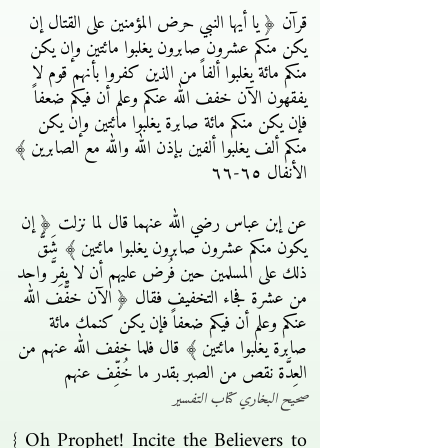
قرآن ﴿ يا أيها النبي حرض المؤمنين على القتال إن
يكن منكم عشرون صابرون يغلبوا مائتين وإن يكن
منكم مائة يغلبوا ألفاً من الذين كفروا بأنهم قوم لا
يفقهون الآن خفف الله عنكم وعلم أن فيكم ضعفاً
فإن يكن منكم مائة صابرة يغلبوا مائتين وإن يكن
منكم ألف يغلبوا ألفين بإذن الله والله مع الصابرين ﴾
الأنفال ٦٥-٦٦
عن إبن عباس رضي الله عنهما قال لما نزلت ﴿ إن
يكون منكم عشرون صابرون يغلبوا مائتين ﴾ شَقَّ
ذلك على المسلمين حين فُرض عليهم أن لا يفِرَّ واحد
من عشرة فجاء التخفيف فقال ﴿ الآن خفَّف الله
عنكم وعلم أن فيكم ضعفاً فإن يكن كنمك مائة
صابرة يغلبوا مائتين ﴾ قال فلما خفف الله عنهم من
العِدَّة نقص من الصبر بقدر ما خُفِّف عنهم
صحيح البخاري كتاب التفسير
{ Oh Prophet! Incite the Believers to