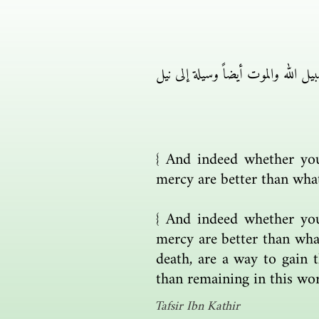
يل الله والموت أيضاً وسيلة إلى نيل
{ And indeed whether you 
mercy are better than wha
{ And indeed whether you 
mercy are better than what 
death, are a way to gain t
than remaining in this wor
Tafsir Ibn Kathir