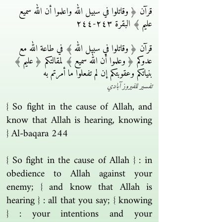
قرآن ﴿ وقاتلوا في سبيل الله واعلموا أن الله سميع
عليم ﴾ البقرة ٢٤٣-٢٤٤
قرآن ﴿ وقاتلوا في سبيل الله ﴾ في طاعة الله مع
عدوكم ﴿ وعلموا أن الله سميع ﴾ لمقالتكم ﴿ عليم ﴾
بنياتكم وعقوبتكم إن لم تفعلوا ما أمرتم به
تفسير للفيروز آبادي
{ So fight in the cause of Allah, and
know that Allah is hearing, knowing
} Al-baqara 244
{ So fight in the cause of Allah } : in
obedience to Allah against your
enemy; { and know that Allah is
hearing } : all that you say; { knowing
} : your intentions and your