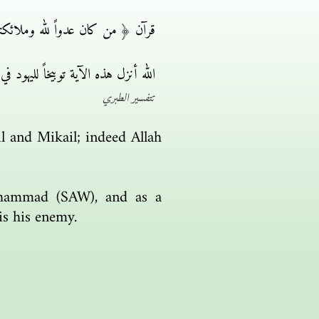
قرآن ﴿ من كان عدواً لله وملائكته
الله أنزل هذه الآية توبيخاً لليهود
تتفسير الطبري
l and Mikail; indeed Allah
Muhammad (SAW), and as a
s his enemy.