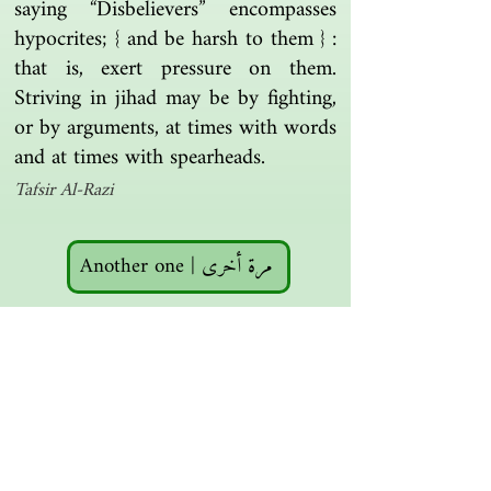
saying “Disbelievers” encompasses
hypocrites; { and be harsh to them } :
that is, exert pressure on them.
Striving in jihad may be by fighting,
or by arguments, at times with words
and at times with spearheads.
Tafsir Al-Razi
Another one | مرة أخرى
Islamic resources | موارد إسلامية
Search the library | البحث في المكتبة