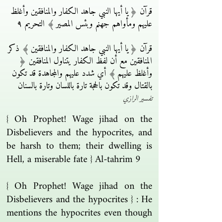
قرآن ﴿ يا أيها النبي جاهد الكفار والمنافقين وأغلظ
عليهم ومأواهم جهنم وبئس المصير ﴾ التحريم ٩
قرآن ﴿ يا أيها النبي جاهد الكفار والمنافقين ﴾ ذكر
المنافقين مع أن لفظ الكفار يتناول المنافقين ﴿
وأغلظ عليهم ﴾ أي شدد عليهم والمجاهدة قد تكون
بالقتال وقد تكون بالحجة تارة باللسان وتارة بالسنان
تفسير الرازي
{ Oh Prophet! Wage jihad on the
Disbelievers and the hypocrites, and
be harsh to them; their dwelling is
Hell, a miserable fate } Al-tahrim 9
{ Oh Prophet! Wage jihad on the
Disbelievers and the hypocrites } : He
mentions the hypocrites even though