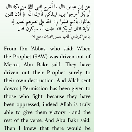
عن إبن عباس قال لما أُخرج النبي ﷺ من مكة قال
أبو بكر أخرجوا نبيهم ليهلكنَّ فأنزل الله ﴿ أُذن للذين
يقاتَلون بأنهم ظلموا وإن الله على نصرهم لقدير ﴾
الآية فقال أبو بكر لقد علمت أنه سيكون قتال
جامع الترمذي كتاب تفسير القرآن الحج ٣٩
From Ibn ‘Abbas, who said: When
the Prophet (SAW) was driven out of
Mecca, Abu Bakr said: They have
driven out their Prophet surely to
their own destruction. And Allah sent
down: { Permission has been given to
those who fight, because they have
been oppressed; indeed Allah is truly
able to give them victory } and the
rest of the verse. And Abu Bakr said:
Then I knew that there would be