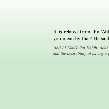
It is related from Ibn ‘A
you mean by that? He sai
‘Abd Al-Malik ibn Habib, Adab 
and the desirability of having a g