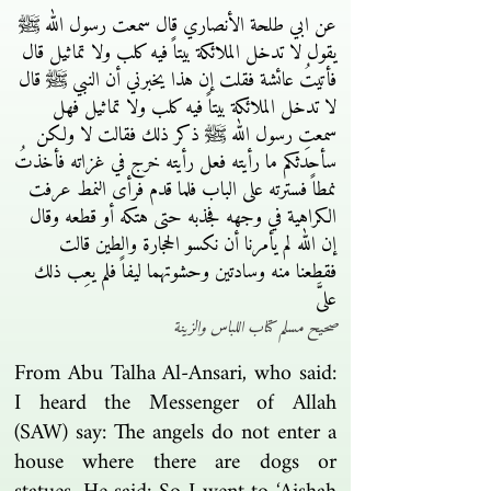
عن ابي طلحة الأنصاري قال سمعت رسول الله ﷺ
يقول لا تدخل الملائكة بيتاً فيه كلب ولا تماثيل قال
فأتيتُ عائشة فقلت إن هذا يخبرني أن النبي ﷺ قال
لا تدخل الملائكة بيتاً فيه كلب ولا تماثيل فهل
سمعتِ رسول الله ﷺ ذكر ذلك فقالت لا ولكن
سأحدثكم ما رأيته فعل رأيته خرج في غزاته فأخذتُ
نمطاً فسترته على الباب فلما قدم فرأى النمط عرفت
الكراهية في وجهه فجذبه حتى هتكه أو قطعه وقال
إن الله لم يأمرنا أن نكسو الحجارة والطين قالت
فقطعنا منه وسادتين وحشوتهما ليفاً فلم يعِب ذلك
علىَّ
صحيح مسلم كتاب اللباس والزينة
From Abu Talha Al-Ansari, who said:
I heard the Messenger of Allah
(SAW) say: The angels do not enter a
house where there are dogs or