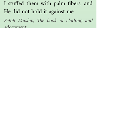
I stuffed them with palm fibers, and
He did not hold it against me.
Sahih Muslim, The book of clothing and
adornment
Another one | مرة أخرى
Islamic resources | موارد إسلامية
Search the library | البحث في المكتبة