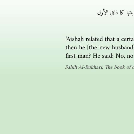
ها كما ذاق الأول‏
‘Aishah related that a cer
then he [the new husband]
first man? He said: No, not
Sahih Al-Bukhari, The book of 