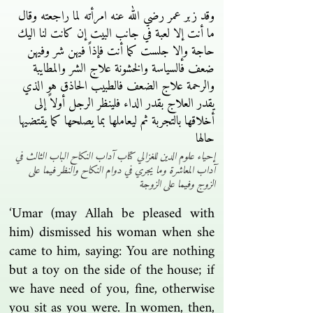
وقد زبر عمر رضي الله عنه امرأته لما راجعته وقال
ما أنت إلا لعبة في جانب البيت إن كانت لنا اليك
حاجة وإلا جلست كما أنت فإذاً فيهن شر وفيهن
ضعف فالسياسة والخشونة علاج الشر والمطايبة
والرحمة علاج الضعف فالطبيب الحاذق هو الذي
يقدر العلاج بقدر الداء فلينظر الرجل أولاً إلى
أخلاقها بالتجربة ثم ليعاملها بما يصلحها كما يقتضيها
حالها
إحياء علوم الدين للغزالي كتاب آداب النكاح الباب الثالث في
آداب المعاشرة وما يجري في دوام النكاح والنظر فيما على
الزوج وفيما على الزوجة
‘Umar (may Allah be pleased with
him) dismissed his woman when she
came to him, saying: You are nothing
but a toy on the side of the house; if
we have need of you, fine, otherwise
you sit as you were. In women, then,