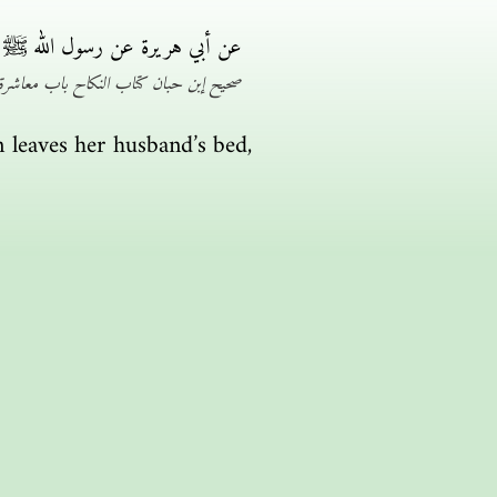
عن أبي هريرة عن رسول الله ﷺ قال
صحيح إبن حبان كتاب النكاح باب معاشرة 
 leaves her husband’s bed,