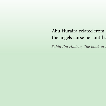
Abu Huraira related from 
the angels curse her until 
Sahih Ibn Hibban, The book of m