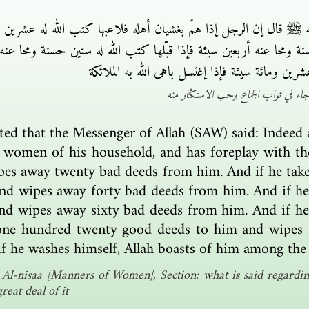
 ﷺ قال إن الرجل إذا همّ بغشيان أهله فلاعبها كتب الله له عشرين 
ة ومحا عنه أربعين سيئة فإذا قبّلها كتب الله له ستين حسنة ومحا عنه
ين ومائة سيئة فإذا إغتسل باهى الله به الملائكة
اء في ثواب الجماع وحب الاستكثار منه
ted that the Messenger of Allah (SAW) said: Indeed a
 women of his household, and has foreplay with th
es away twenty bad deeds from him. And if he takes
nd wipes away forty bad deeds from him. And if he k
nd wipes away sixty bad deeds from him. And if he 
es one hundred twenty good deeds to him and wipe
f he washes himself, Allah boasts of him among the 
Al-nisaa [Manners of Women], Section: what is said regarding
reat deal of it