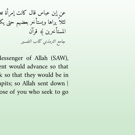
عن إبن عباس قال كانت إمرأة ت
لئلاً يراها ويستأخر بعضهم حتى يك
المستأخرين ﴾ قرآن
جامع الترمذي كتاب التفسير
ssenger of Allah (SAW),
sent would advance so that
ck so that they would be in
its; so Allah sent down {
ose of you who seek to go