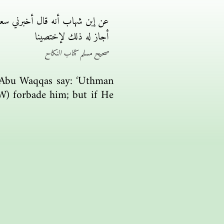
عن إبن شهاب أنه قال أخبرني سعي
أجاز له ذلك لإختصينا
صحيح مسلم كتاب النكاح
n Abu Waqqas say: ‘Uthman
W) forbade him; but if He