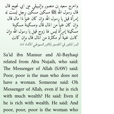
واخرج سعيد بن منصور والبيهقي عن ابي نجيح قال
قال رسول الله ﷺ مسكينٌ مسكينٌ رجل ليست له
إمرأة قيل يا رسول الله وإن كان غنياً ذا مال قال
وإن كان غنياً من المال قال ومسكينةٌ مسكينة
مسكينة إمرأة ليس لها زوج قيل يا رسول الله وإن
كانت غنيةً أو مكثرة من المال قال وإن كانت
الدر المنثور في التفسير بالماثور للسيوطي المائدة ٨٧
Sa’id ibn Mansur and Al-Bayhaqi
related from Abu Nujaih, who said:
The Messenger of Allah (SAW) said:
Poor, poor is the man who does not
have a woman. Someone said: Oh
Messenger of Allah, even if he is rich
with much wealth? He said: Even if
he is rich with wealth. He said: And
poor, poor, poor is the woman who