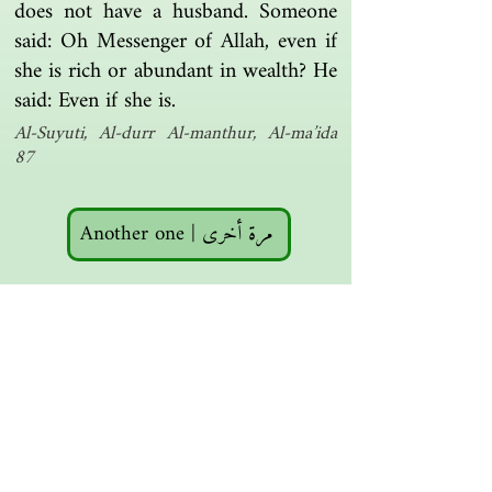
does not have a husband. Someone
said: Oh Messenger of Allah, even if
she is rich or abundant in wealth? He
said: Even if she is.
Al-Suyuti, Al-durr Al-manthur, Al-ma’ida
87
Another one | مرة أخرى
Islamic resources | موارد إسلامية
Search the library | البحث في المكتبة