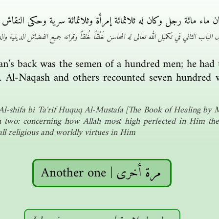
اء مائة رجل وكان له ثلاثمائة إمرأة وثلاثمائة سرية وحكى النقاش وغ
ب الثاني في تكميل الله تعالى له المحاسن خَلْقاً خُلقاً وقرانه جميع الفضائل الدينية والدن
iman’s back was the semen of a hundred men; he ha
s. Al-Naqash and others recounted seven hundred
 Al-shifa bi Ta'rif Huquq Al-Mustafa [The Book of Healing by
n two: concerning how Allah most high perfected in Him the
ll religious and worldly virtues in Him
Another one | مرة أخرى