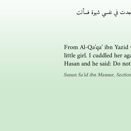
 فوجدت في نفسي شهوة فسألت
From Al-Qa’qa’ ibn Yazid 
little girl. I cuddled her 
Hasan and he said: Do not
Sunan Sa’id ibn Mansur, Section