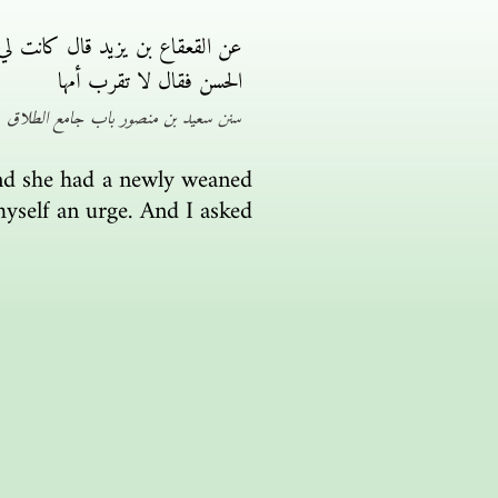
عن القعقاع بن يزيد قال كانت لي
الحسن فقال لا تقرب أمها
سنن سعيد بن منصور باب جامع الطلاق
and she had a newly weaned
 myself an urge. And I asked