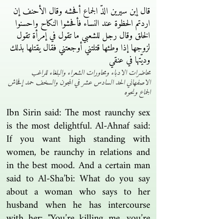
قال إبن سيرين الذّ الجماع أفحشه وقال الأحنف إن
اردتم الحظوة عند النساء فأفحشوا النكاح واحسنوا
الخلق وقال رجل للشعبي ما تقول في إمرأة تقول
لزوجها إذا وطءها قتلتني أوجعتني فقال يقتلها بذلك
وديّتها في عنقي
محاضرات الادباء ومحاورات الشعراء والبلغاء للراغب
الاصفهاني الحد السادس عشر في المجون والسخف حمد إفحاش
الجماع ونحوه
Ibn Sirin said: The most raunchy sex
is the most delightful. Al-Ahnaf said:
If you want high standing with
women, be raunchy in relations and
in the best mood. And a certain man
said to Al-Sha’bi: What do you say
about a woman who says to her
husband when he has intercourse
with her: "You’re killing me, you’re