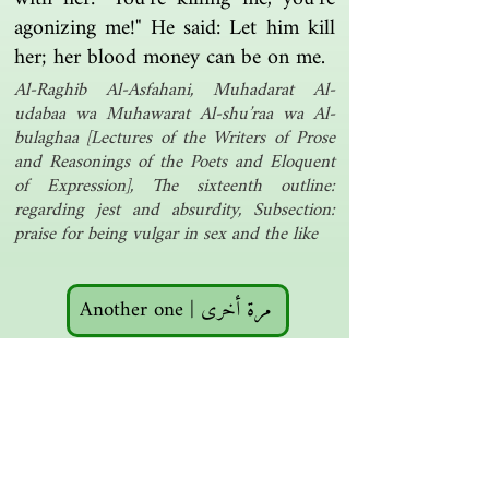
agonizing me!" He said: Let him kill
her; her blood money can be on me.
Al-Raghib Al-Asfahani, Muhadarat Al-
udabaa wa Muhawarat Al-shu’raa wa Al-
bulaghaa [Lectures of the Writers of Prose
and Reasonings of the Poets and Eloquent
of Expression], The sixteenth outline:
regarding jest and absurdity, Subsection:
praise for being vulgar in sex and the like
Another one | مرة أخرى
Islamic resources | موارد إسلامية
Search the library | البحث في المكتبة